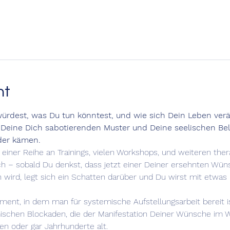
nt
n würdest, was Du tun könntest, und wie sich Dein Leben ve
 Deine Dich sabotierenden Muster und Deine seelischen Be
der kämen.
n einer Reihe an Trainings, vielen Workshops, und weiteren th
 – sobald Du denkst, dass jetzt einer Deiner ersehnten Wüns
en wird, legt sich ein Schatten darüber und Du wirst mit etwas 
ment, in dem man für systemische Aufstellungsarbeit bereit is
schen Blockaden, die der Manifestation Deiner Wünsche im Weg
n oder gar Jahrhunderte alt.