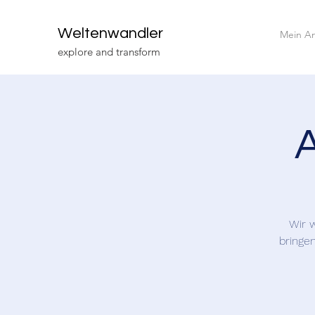
Weltenwandler
Mein A
explore and transform
Wir 
bringe