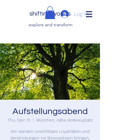
shifting worlds
Log In
explor
e and transfor
m
Aufstellungsabend
Thu, Dec 15
  |  
München, nähe Rotkreuplatz
Wir werden unsichtbare Loyalitäten und
Verstrickungen ins Bewusstsein bringen,