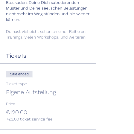
Blockaden, Deine Dich sabotierenden
Muster und Deine seelischen Belastungen
nicht mehr im Weg stünden und nie wieder
kämen.
Du hast vielleicht schon an einer Reihe an
Trainings, vielen Workshops, und weiteren
therapeutischen Angeboten teilgenommen,
und dennoch – sobald Du denkst, dass jetzt
einer Deiner ersehnten Wünsche im Leben
Tickets
(privat oder beruflich) in Erfüllung gehen
wird, legt sich ein Schatten darüber und Du
wirst mit etwas konfrontiert, das sich dem
Sale ended
widersetzt.
Ticket type
Das ist in der Regel der Moment, in dem
Eigene Aufstellung
man für systemische Aufstellungsarbeit
bereit ist. Die tiefen Wurzeln der
Price
Verstrickungen und systemischen
€120.00
Blockaden, die der Manifestation Deiner
Wünsche im Weg stehen, sind vielleicht
+€3.00 ticket service fee
schon mehrere Generationen oder gar
Jahrhunderte alt.