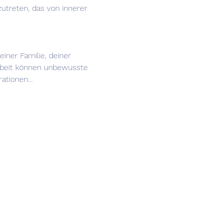
utreten, das von innerer 
ner Familie, deiner 
arbeit können unbewusste 
rationen…