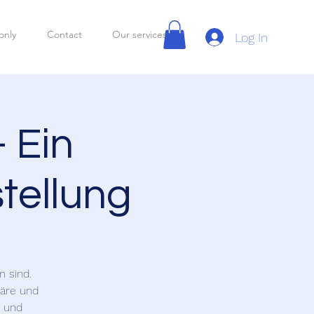
only
Contact
Our services
Log In
– Ein
tellung
n sind.
iäre und
n und