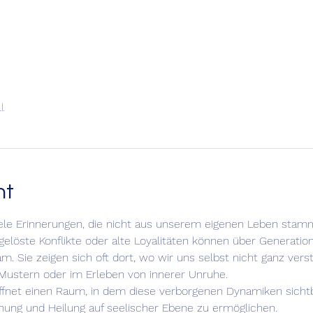
l
nt
le Erinnerungen, die nicht aus unserem eigenen Leben stam
gelöste Konflikte oder alte Loyalitäten können über Generati
m. Sie zeigen sich oft dort, wo wir uns selbst nicht ganz vers
Mustern oder im Erleben von innerer Unruhe.
öffnet einen Raum, in dem diese verborgenen Dynamiken sicht
nung und Heilung auf seelischer Ebene zu ermöglichen. 