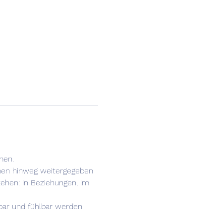
men.
onen hinweg weitergegeben 
tehen: in Beziehungen, im 
bar und fühlbar werden 