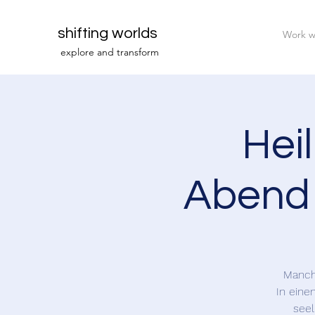
shifting worlds
Work w
explor
e and transfor
m
Heil
Abend 
Manchm
In eine
seel