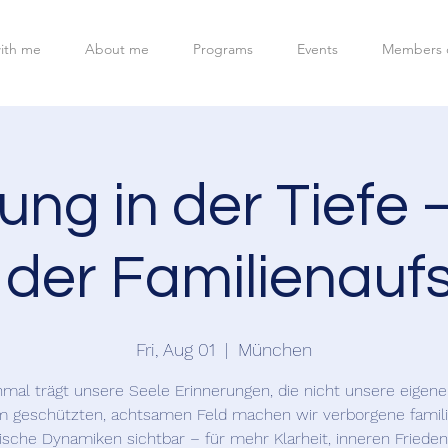
ith me
About me
Programs
Events
Members 
ung in der Tiefe 
der Familienaufs
Fri, Aug 01
  |  
München
al trägt unsere Seele Erinnerungen, die nicht unsere eigene
m geschützten, achtsamen Feld machen wir verborgene famil
ische Dynamiken sichtbar – für mehr Klarheit, inneren Friede