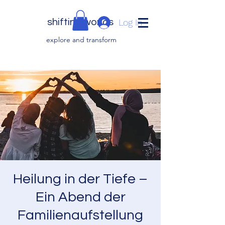
shifting worlds
Log In
explor
e and transfor
m
Heilung in der Tiefe –
Ein Abend der
Familienaufstellung