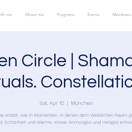
ith me
About me
Programs
Events
Members 
n Circle | Shama
tuals. Constellati
Sat, Apr 10
  |  
München
be erlebt, wie in Momenten, in denen dem Weiblichen Raum 
d, Schönheit und Wärme, etwas Anmutiges und Heiliges entst