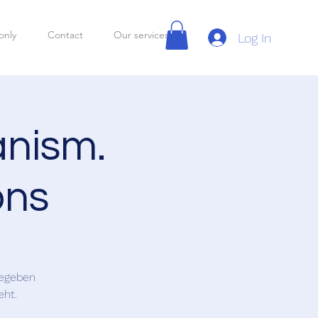
only
Contact
Our services
Log In
nism.
ons
gegeben
eht.