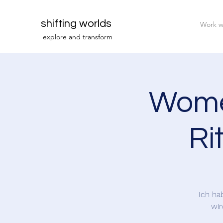
shifting worlds
Work w
explor
e and transfor
m
Wome
Ri
Ich ha
wir